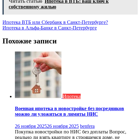
Читать статью
Ипотека в ВТБ: ваш ключ к
собственному жилью
Навигация
Ипотека ВТБ или Сбербанк в Санкт-Петербурге?
Ипотека в Альфа-Банке в Санкт-Петербурге
по
записям
Похожие записи
Ипотека
Военная ипотека в новостройке без посредников
можно ли уложиться в лимиты НИС
26 ноября 2025
26 ноября 2025
benfera
Покупка новостройки по НИС без доплаты Вопрос,
реально ли взять квартиру в строящемся доме, не