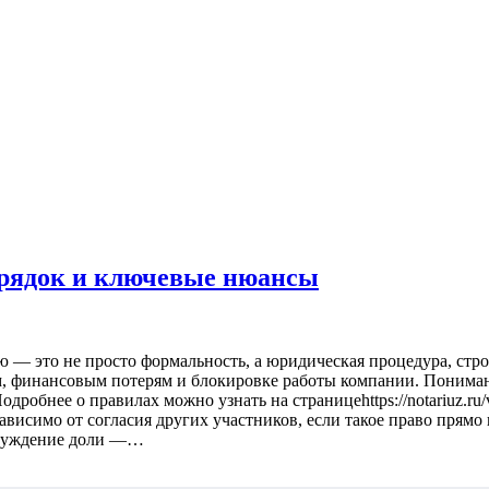
орядок и ключевые нюансы
ю — это не просто формальность, а юридическая процедура, стр
ам, финансовым потерям и блокировке работы компании. Понима
робнее о правилах можно узнать на страницеhttps://notariuz.ru/v
ависимо от согласия других участников, если такое право прям
тчуждение доли —…