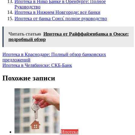
Ипотека в Нико Банке в Оренбурге: Полное
Руководство
Ипотека в Нижнем Новгороде: все банки
Ипотека от банка Союз⁚ полное руководство
Читать статью
Ипотека от Райффайзенбанка в Омске:
подробный обзор
Навигация
Ипотека в Краснодаре: Полный обзор банковских
предложений
по
Ипотека в Челябинске: СКБ-Банк
записям
Похожие записи
Ипотека