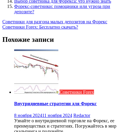
Выбор советника для Форекса: что нужно знать
Форекс-советники: помощники или угроза при
депозите?
Навигация
Советники для разгона малых депозитов на Форекс
Советники Forex: Бесплатно скачать?
по
записям
Похожие записи
Советники Forex
Внутридневные стратегии для Форекс
8 ноября 2024
11 ноября 2024
Redactor
Узнайте о внутридневной торговле на Форекс, ее
преимуществах и стратегиях. Погружайтесь в мир
скальпинга и получайте...