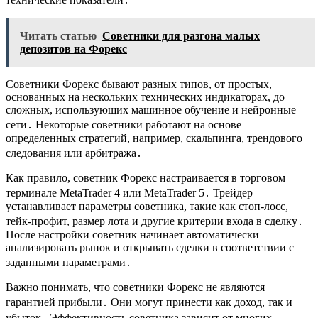
Читать статью
Советники для разгона малых
депозитов на Форекс
Советники Форекс бывают разных типов, от простых,
основанных на нескольких технических индикаторах, до
сложных, использующих машинное обучение и нейронные
сети․ Некоторые советники работают на основе
определенных стратегий, например, скальпинга, трендового
следования или арбитража․
Как правило, советник Форекс настраивается в торговом
терминале MetaTrader 4 или MetaTrader 5․ Трейдер
устанавливает параметры советника, такие как стоп-лосс,
тейк-профит, размер лота и другие критерии входа в сделку․
После настройки советник начинает автоматически
анализировать рынок и открывать сделки в соответствии с
заданными параметрами․
Важно понимать, что советники Форекс не являются
гарантией прибыли․ Они могут принести как доход, так и
убыток․ Эффективность советника зависит от многих