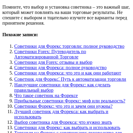
Помните, что выбор и установка советника – это важный шаг,
который может повлиять на ваши торговые результаты. Не
спешите с выбором и тщательно изучите все варианты перед
принятием решения.
Похожие записи:
Советники для Форекс торговли: полное руководство
Советники Forex: Путеводитель по
Автоматизированной Торговле
Советники для Forex: отзывы и выбор
Советники для Форекса: полное руководство
Советники для Форекса: что это и как они работают
Советник для Форекс⁚ Путь к автоматизации торговли
Наилучшие советники для Форекс: как сделать
правильный выбор
Что такое советник на Форексе
Прибыльные советники Форекс: миф или реальность?
Советники Форекс: что это и зачем они нужны?
Лучший советник для Форекса: как выбрать и
использовать
Выбор советника для Форекса: что нужно знать
Советники для Форекс: как выбрать и использовать
Торговля на Форекс с советниками: руководство для