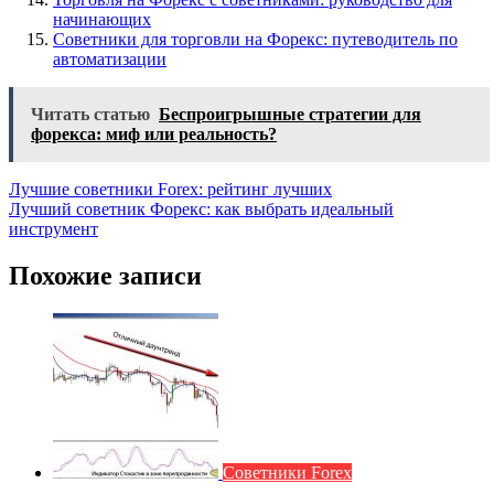
начинающих
Советники для торговли на Форекс: путеводитель по
автоматизации
Читать статью
Беспроигрышные стратегии для
форекса: миф или реальность?
Навигация
Лучшие советники Forex: рейтинг лучших
Лучший советник Форекс: как выбрать идеальный
по
инструмент
записям
Похожие записи
Советники Forex