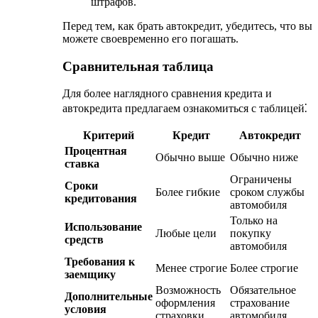
штрафов.
Перед тем, как брать автокредит, убедитесь, что вы
можете своевременно его погашать.
Сравнительная таблица
Для более наглядного сравнения кредита и
автокредита предлагаем ознакомиться с таблицей⁚
Критерий
Кредит
Автокредит
Процентная
Обычно выше
Обычно ниже
ставка
Ограничены
Сроки
Более гибкие
сроком службы
кредитования
автомобиля
Только на
Использование
Любые цели
покупку
средств
автомобиля
Требования к
Менее строгие
Более строгие
заемщику
Возможность
Обязательное
Дополнительные
оформления
страхование
условия
страховки
автомобиля