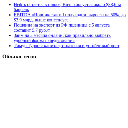
Нефть остается в плюсе, Brent торгуется около $88,6 за
баррель
EBITDA «Норникеля» в I полугодии выросла на 50%, до
$3,9 млрд, выше консенсуса
Пошлина на экспорт из РФ пшеницы с 5 августа
составит 5,7 руб./т
Займ на 3 месяца онлайн: как правильно выбрать
удобный формат кредитования
Тимур Турлов: капитал, стратегия и устойчивый рост
Облако тегов