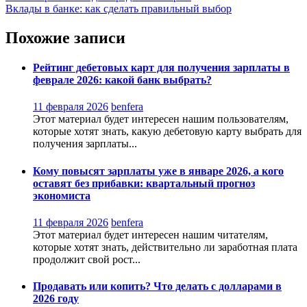
Вклады в банке: как сделать правильный выбор
по
записям
Похожие записи
Рейтинг дебетовых карт для получения зарплаты в
феврале 2026: какой банк выбрать?
11 февраля 2026
benfera
Этот материал будет интересен нашим пользователям,
которые хотят знать, какую дебетовую карту выбрать для
получения зарплаты...
Кому повысят зарплаты уже в январе 2026, а кого
оставят без прибавки: квартальный прогноз
экономиста
11 февраля 2026
benfera
Этот материал будет интересен нашим читателям,
которые хотят знать, действительно ли заработная плата
продолжит свой рост...
Продавать или копить? Что делать с долларами в
2026 году