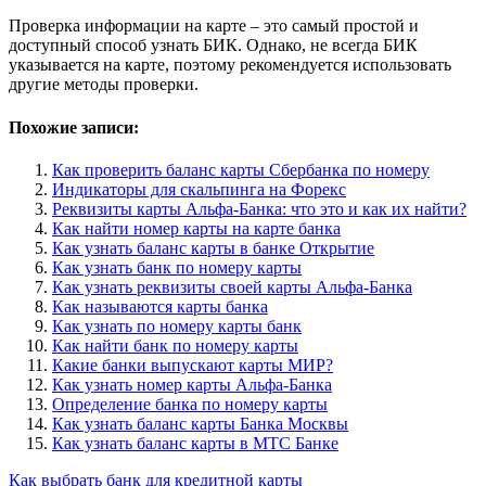
Проверка информации на карте – это самый простой и
доступный способ узнать БИК. Однако, не всегда БИК
указывается на карте, поэтому рекомендуется использовать
другие методы проверки.
Похожие записи:
Как проверить баланс карты Сбербанка по номеру
Индикаторы для скальпинга на Форекс
Реквизиты карты Альфа-Банка: что это и как их найти?
Как найти номер карты на карте банка
Как узнать баланс карты в банке Открытие
Как узнать банк по номеру карты
Как узнать реквизиты своей карты Альфа-Банка
Как называются карты банка
Как узнать по номеру карты банк
Как найти банк по номеру карты
Какие банки выпускают карты МИР?
Как узнать номер карты Альфа-Банка
Определение банка по номеру карты
Как узнать баланс карты Банка Москвы
Как узнать баланс карты в МТС Банке
Навигация
Как выбрать банк для кредитной карты