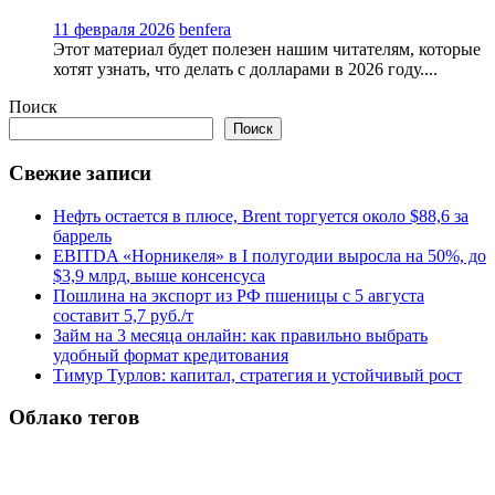
11 февраля 2026
benfera
Этот материал будет полезен нашим читателям, которые
хотят узнать, что делать с долларами в 2026 году....
Поиск
Поиск
Свежие записи
Нефть остается в плюсе, Brent торгуется около $88,6 за
баррель
EBITDA «Норникеля» в I полугодии выросла на 50%, до
$3,9 млрд, выше консенсуса
Пошлина на экспорт из РФ пшеницы с 5 августа
составит 5,7 руб./т
Займ на 3 месяца онлайн: как правильно выбрать
удобный формат кредитования
Тимур Турлов: капитал, стратегия и устойчивый рост
Облако тегов