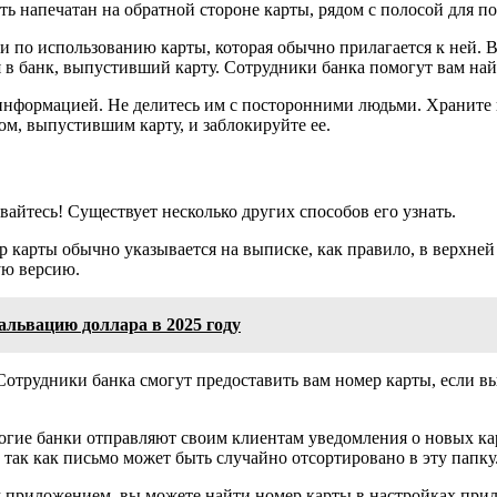
ь напечатан на обратной стороне карты, рядом с полосой для п
и по использованию карты, которая обычно прилагается к ней. 
я в банк, выпустивший карту. Сотрудники банка помогут вам най
нформацией. Не делитесь им с посторонними людьми. Храните ка
ом, выпустившим карту, и заблокируйте ее.
вайтесь! Существует несколько других способов его узнать.
р карты обычно указывается на выписке, как правило, в верхне
ую версию.
альвацию доллара в 2025 году
 Сотрудники банка смогут предоставить вам номер карты, если
огие банки отправляют своим клиентам уведомления о новых кар
 так как письмо может быть случайно отсортировано в эту папку
 приложением, вы можете найти номер карты в настройках прил