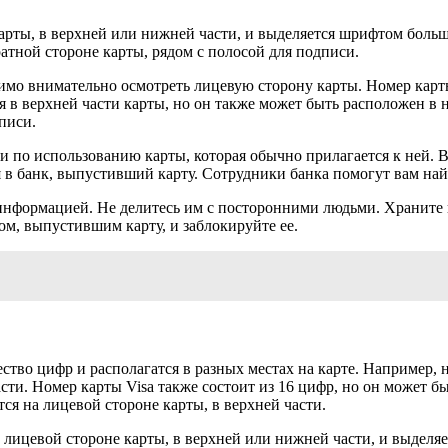
карты, в верхней или нижней части, и выделяется шрифтом боль
атной стороне карты, рядом с полосой для подписи.
одимо внимательно осмотреть лицевую сторону карты. Номер кар
я в верхней части карты, но он также может быть расположен в
писи.
и по использованию карты, которая обычно прилагается к ней. 
я в банк, выпустивший карту. Сотрудники банка помогут вам най
нформацией. Не делитесь им с посторонними людьми. Храните ка
ом, выпустившим карту, и заблокируйте ее.
ство цифр и располагатся в разных местах на карте. Например, 
сти. Номер карты Visa также состоит из 16 цифр, но он может бы
тся на лицевой стороне карты, в верхней части.
на лицевой стороне карты, в верхней или нижней части, и выдел