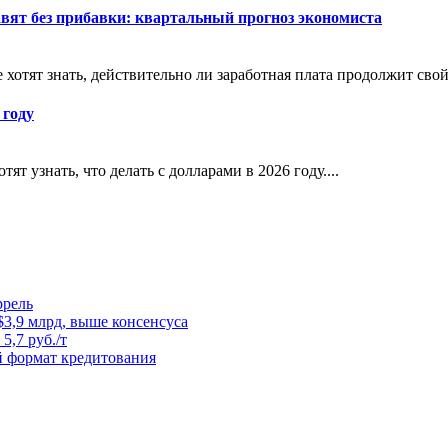
авят без прибавки: квартальный прогноз экономиста
хотят знать, действительно ли заработная плата продолжит свой 
 году
ят узнать, что делать с долларами в 2026 году....
ррель
3,9 млрд, выше консенсуса
5,7 руб./т
й формат кредитования