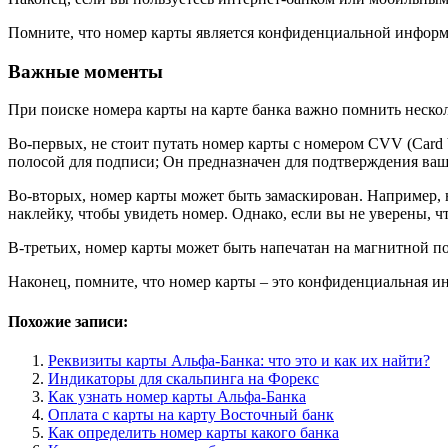
Помните, что номер карты является конфиденциальной информ
Важные моменты
При поиске номера карты на карте банка важно помнить неско
Во-первых, не стоит путать номер карты с номером CVV (Card V
полосой для подписи; Он предназначен для подтверждения ваше
Во-вторых, номер карты может быть замаскирован. Например, н
наклейку, чтобы увидеть номер. Однако, если вы не уверены, чт
В-третьих, номер карты может быть напечатан на магнитной по
Наконец, помните, что номер карты – это конфиденциальная и
Похожие записи:
Реквизиты карты Альфа-Банка: что это и как их найти?
Индикаторы для скальпинга на Форекс
Как узнать номер карты Альфа-Банка
Оплата с карты на карту Восточный банк
Как определить номер карты какого банка