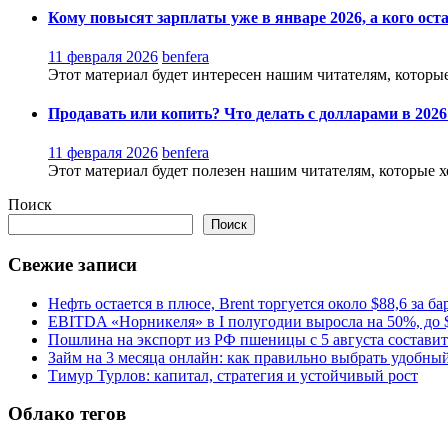
Кому повысят зарплаты уже в январе 2026, а кого ост
11 февраля 2026
benfera
Этот материал будет интересен нашим читателям, которые 
Продавать или копить? Что делать с долларами в 2026
11 февраля 2026
benfera
Этот материал будет полезен нашим читателям, которые хот
Поиск
Поиск
Свежие записи
Нефть остается в плюсе, Brent торгуется около $88,6 за ба
EBITDA «Норникеля» в I полугодии выросла на 50%, до $
Пошлина на экспорт из РФ пшеницы с 5 августа составит 
Займ на 3 месяца онлайн: как правильно выбрать удобны
Тимур Турлов: капитал, стратегия и устойчивый рост
Облако тегов