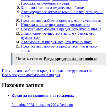
Продажа автомобиля в кредит
Залог лизингового имущества в банке
Автокредит с залогом автомобиля: все, что нужно
знать
Покупка автомобиля в кредите: что нужно знать
Ипотека в банке под залог недвижимости
Покупка автомобиля в кредит: что нужно знать?
Лизинговое имущество в залоге у банка: что
нужно знать
Автомобиль в кредит: все, что нужно знать
Покупка автомобиля в кредит: все, что нужно
знать
Читать статью
Виды кредитов на автомобили
Навигация
Покупка автомобиля в кредит: пошаговое руководство
Все о покупке автомобиля в кредит
по
записям
Похожие записи
Кредиты на машины в автосалонах
8 ноября 2024
11 ноября 2024
Redactor