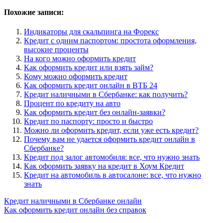
Похожие записи:
Индикаторы для скальпинга на Форекс
Кредит с одним паспортом: простота оформления,
высокие проценты
На кого можно оформить кредит
Как оформить кредит или взять займ?
Кому можно оформить кредит
Как оформить кредит онлайн в ВТБ 24
Кредит наличными в Сбербанке: как получить?
Процент по кредиту на авто
Как оформить кредит без онлайн-заявки?
Кредит по паспорту: просто и быстро
Можно ли оформить кредит, если уже есть кредит?
Почему вам не удается оформить кредит онлайн в
Сбербанке?
Кредит под залог автомобиля: все, что нужно знать
Как оформить заявку на кредит в Хоум Кредит
Кредит на автомобиль в автосалоне: все, что нужно
знать
Навигация
Кредит наличными в Сбербанке онлайн
Как оформить кредит онлайн без справок
по