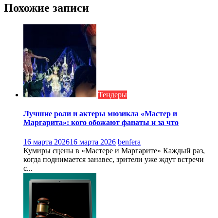
записям
Похожие записи
Тендеры
Лучшие роли и актеры мюзикла «Мастер и
Маргарита»: кого обожают фанаты и за что
16 марта 2026
16 марта 2026
benfera
Кумиры сцены в «Мастере и Маргарите» Каждый раз,
когда поднимается занавес, зрители уже ждут встречи
с...