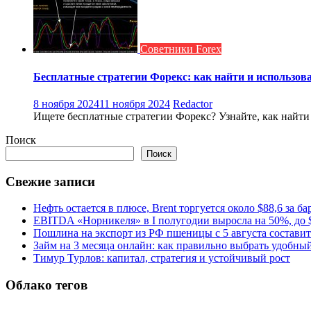
Советники Forex
Бесплатные стратегии Форекс: как найти и использов
8 ноября 2024
11 ноября 2024
Redactor
Ищете бесплатные стратегии Форекс? Узнайте, как найти
Поиск
Поиск
Свежие записи
Нефть остается в плюсе, Brent торгуется около $88,6 за ба
EBITDA «Норникеля» в I полугодии выросла на 50%, до $
Пошлина на экспорт из РФ пшеницы с 5 августа составит 
Займ на 3 месяца онлайн: как правильно выбрать удобны
Тимур Турлов: капитал, стратегия и устойчивый рост
Облако тегов