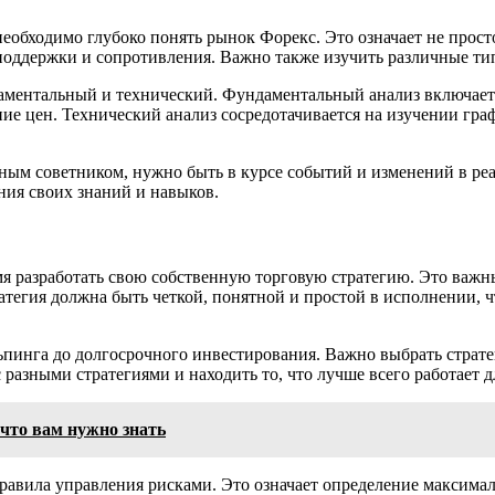
необходимо глубоко понять рынок Форекс. Это означает не прост
оддержки и сопротивления. Важно также изучить различные типы
аментальный и технический. Фундаментальный анализ включает 
ние цен. Технический анализ сосредотачивается на изучении гр
шным советником, нужно быть в курсе событий и изменений в ре
ния своих знаний и навыков.
мя разработать свою собственную торговую стратегию. Это важн
тегия должна быть четкой, понятной и простой в исполнении, 
ьпинга до долгосрочного инвестирования. Важно выбрать страт
азными стратегиями и находить то, что лучше всего работает дл
 что вам нужно знать
правила управления рисками. Это означает определение максимал