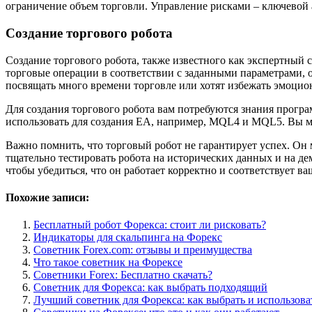
ограничение объем торговли. Управление рисками – ключевой 
Создание торгового робота
Создание торгового робота, также известного как экспертный 
торговые операции в соответствии с заданными параметрами, о
посвящать много времени торговле или хотят избежать эмоцио
Для создания торгового робота вам потребуются знания прог
использовать для создания EA, например, MQL4 и MQL5. Вы мо
Важно помнить, что торговый робот не гарантирует успех. Он
тщательно тестировать робота на исторических данных и на де
чтобы убедиться, что он работает корректно и соответствует в
Похожие записи:
Бесплатный робот Форекса: стоит ли рисковать?
Индикаторы для скальпинга на Форекс
Советник Forex.com: отзывы и преимущества
Что такое советник на Форексе
Советники Forex: Бесплатно скачать?
Советник для Форекса: как выбрать подходящий
Лучший советник для Форекса: как выбрать и использова