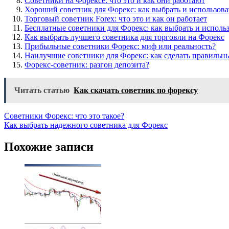
Советники на Форексе: что это и как они работают
Хороший советник для Форекс: как выбрать и использова
Торговый советник Forex: что это и как он работает
Бесплатные советники для Форекс: как выбрать и исполь
Как выбрать лучшего советника для торговли на Форекс
Прибыльные советники Форекс: миф или реальность?
Наилучшие советники для Форекс: как сделать правильн
Форекс-советник: разгон депозита?
Читать статью
Как скачать советник по форексу
Навигация
Советники Форекс: что это такое?
Как выбрать надежного советника для Форекс
по
записям
Похожие записи