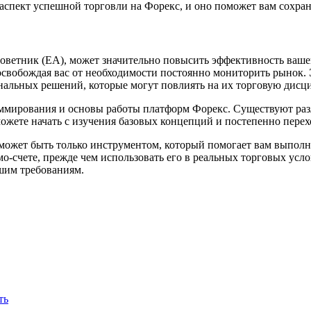
аспект успешной торговли на Форекс, и оно поможет вам сохран
советник (EA), может значительно повысить эффективность ваше
свобождая вас от необходимости постоянно мониторить рынок. Э
нальных решений, которые могут повлиять на их торговую дисц
раммирования и основы работы платформ Форекс. Существуют р
жете начать с изучения базовых концепций и постепенно перех
 может быть только инструментом, который помогает вам выпол
мо-счете, прежде чем использовать его в реальных торговых усл
ашим требованиям.
ть