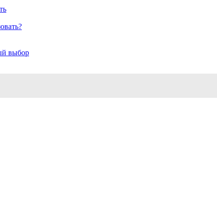
ть
зовать?
ый выбор