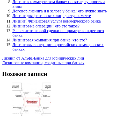
Лизинг в коммерческом банке: понятие, сущность и
виды
Договор лизинга и в залоге у банка: что нужно знать
Лизинг для физических лиц: доступ к мечте
Лизинг⁚ Финансовая услуга коммерческого банка
Лизинговые операции: что это такое?
Расчет лизинговой сделки на примере конкретного
банка
Лизинговая компания при банке: что это?
Лизинговые операции в российских коммерческих
банках
Навигация
Лизинг от Альфа-Банка для юридических лиц
Лизинговые компании, созданные при банках
по
записям
Похожие записи