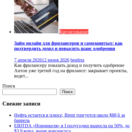
Кредитование
Займ онлайн для фрилансеров и самозанятых: как
подтвердить доход и повысить шанс одобрения
7 апреля 2026
12 июня 2026
benfera
Как фрилансеру показать доход и получить одобрение
Антон уже третий год на фрилансе: закрывает проекты,
ведет...
Поиск
Поиск
Свежие записи
Нефть остается в плюсе, Brent торгуется около $88,6 за
баррель
EBITDA «Норникеля» в I полугодии выросла на 50%, до
$3,9 млрд, выше консенсуса