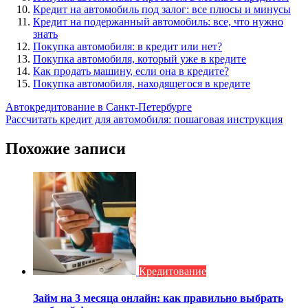
Кредит на автомобиль под залог: все плюсы и минусы
Кредит на подержанный автомобиль: все, что нужно
знать
Покупка автомобиля: в кредит или нет?
Покупка автомобиля, который уже в кредите
Как продать машину, если она в кредите?
Покупка автомобиля, находящегося в кредите
Навигация
Автокредитование в Санкт-Петербурге
Рассчитать кредит для автомобиля: пошаговая инструкция
по
записям
Похожие записи
Кредитование
Займ на 3 месяца онлайн: как правильно выбрать