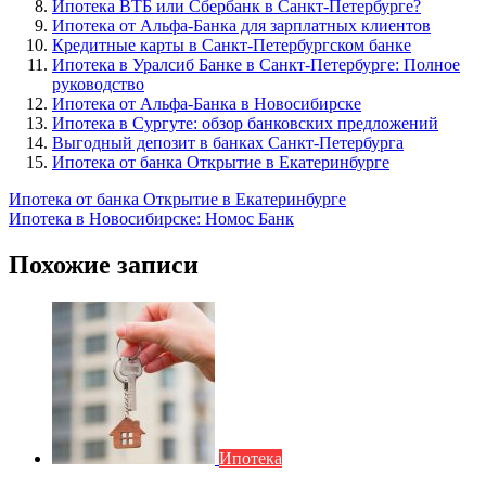
Ипотека ВТБ или Сбербанк в Санкт-Петербурге?
Ипотека от Альфа-Банка для зарплатных клиентов
Кредитные карты в Санкт-Петербургском банке
Ипотека в Уралсиб Банке в Санкт-Петербурге: Полное
руководство
Ипотека от Альфа-Банка в Новосибирске
Ипотека в Сургуте: обзор банковских предложений
Выгодный депозит в банках Санкт-Петербурга
Ипотека от банка Открытие в Екатеринбурге
Навигация
Ипотека от банка Открытие в Екатеринбурге
Ипотека в Новосибирске: Номос Банк
по
записям
Похожие записи
Ипотека