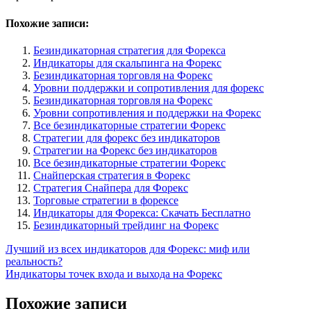
Похожие записи:
Безиндикаторная стратегия для Форекса
Индикаторы для скальпинга на Форекс
Безиндикаторная торговля на Форекс
Уровни поддержки и сопротивления для форекс
Безиндикаторная торговля на Форекс
Уровни сопротивления и поддержки на Форекс
Все безиндикаторные стратегии Форекс
Стратегии для форекс без индикаторов
Стратегии на Форекс без индикаторов
Все безиндикаторные стратегии Форекс
Снайперская стратегия в Форекс
Стратегия Снайпера для Форекс
Торговые стратегии в форексе
Индикаторы для Форекса: Скачать Бесплатно
Безиндикаторный трейдинг на Форекс
Навигация
Лучший из всех индикаторов для Форекс: миф или
реальность?
по
Индикаторы точек входа и выхода на Форекс
записям
Похожие записи