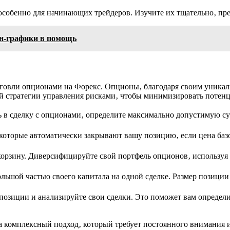
особенно для начинающих трейдеров. Изучите их тщательно‚ преж
йн-графики в помощь
говли опционами на Форекс. Опционы‚ благодаря своим уникал
ой стратегии управления рисками‚ чтобы минимизировать потен
 в сделку с опционами‚ определите максимально допустимую су
.
которые автоматически закрывают вашу позицию‚ если цена баз
 корзину. Диверсифицируйте свой портфель опционов‚ использу
льшой частью своего капитала на одной сделке. Размер позиц
озиции и анализируйте свои сделки. Это поможет вам определить
 а комплексный подход‚ который требует постоянного внимания