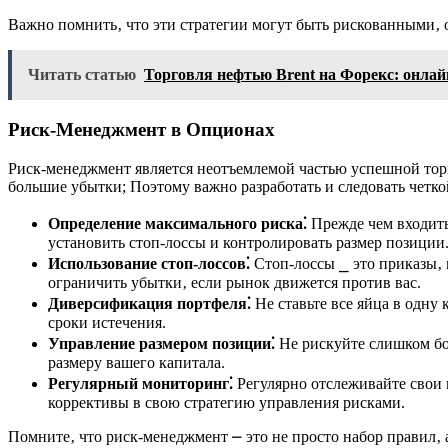
Важно помнить‚ что эти стратегии могут быть рискованными‚ 
Читать статью
Торговля нефтью Brent на Форекс: онла
Риск-Менеджмент в Опционах
Риск-менеджмент является неотъемлемой частью успешной тор
большие убытки; Поэтому важно разработать и следовать четк
Определение максимального риска⁚
Прежде чем входить
установить стоп-лоссы и контролировать размер позиции
Использование стоп-лоссов⁚
Стоп-лоссы ⎯ это приказы‚ 
ограничить убытки‚ если рынок движется против вас.
Диверсификация портфеля⁚
Не ставьте все яйца в одну
сроки истечения.
Управление размером позиции⁚
Не рискуйте слишком бо
размеру вашего капитала.
Регулярный мониторинг⁚
Регулярно отслеживайте свои п
коррективы в свою стратегию управления рисками.
Помните‚ что риск-менеджмент ⎼ это не просто набор правил‚