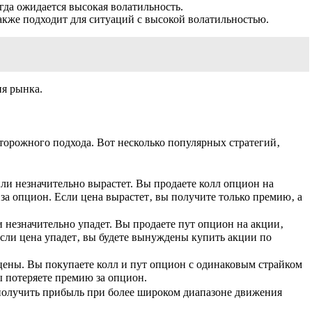
гда ожидается высокая волатильность.
акже подходит для ситуаций с высокой волатильностью.
ия рынка.
орожного подхода. Вот несколько популярных стратегий‚
 или незначительно вырастет. Вы продаете колл опцион на
за опцион. Если цена вырастет‚ вы получите только премию‚ а
ли незначительно упадет. Вы продаете пут опцион на акции‚
Если цена упадет‚ вы будете вынуждены купить акции по
 цены. Вы покупаете колл и пут опцион с одинаковым страйком
ы потеряете премию за опцион.
т получить прибыль при более широком диапазоне движения