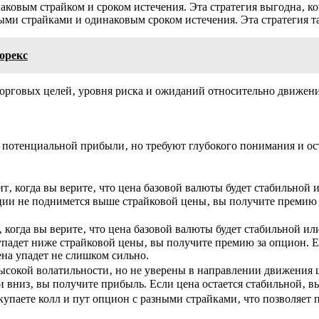
аковым страйком и сроком истечения. Эта стратегия выгодна‚ ко
ыми страйками и одинаковым сроком истечения. Эта стратегия т
орекс
торговых целей‚ уровня риска и ожиданий относительно движен
 потенциальной прибыли‚ но требуют глубокого понимания и ост
дит‚ когда вы верите‚ что цена базовой валюты будет стабильной
кции не поднимется выше страйковой цены‚ вы получите премию 
т‚ когда вы верите‚ что цена базовой валюты будет стабильной и
 упадет ниже страйковой цены‚ вы получите премию за опцион. 
ена упадет не слишком сильно.
 высокой волатильности‚ но не уверены в направлении движения
и вниз‚ вы получите прибыль. Если цена остается стабильной‚ в
покупаете колл и пут опцион с разными страйками‚ что позволяе