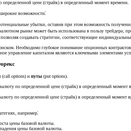
по определенной цене (страйк) в определенный момент времени.
 широкие возможности⁚
тенциальные убытки‚ оставив при этом возможность получени
валютном рынке может быть использована в пользу трейдера‚ 
озволяя создавать стратегии‚ соответствующие индивидуальны
риском. Необходимо глубокое понимание опционных контрактов‚
вное управление капиталом являются ключевыми элементами ус
орекс
ы
(call options) и
путы
(put options).
ю валюту по определенной цене (страйк) в определенный момент
 валюту по определенной цене (страйк) в определенный момент 
атегиях‚ например⁚
роста цены базовой валюты.
 падения цены базовой валюты.