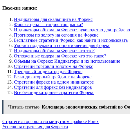
Похожие записи:
Индикаторы для скальпинга на Форекс
Форекс цена — индикатор рынка?
Индикаторы объема на Форекс: руководство для трейдер
Прогнозы по золоту на сегодня на Форекс
Бесплатные стратегии Форекс: как найти и использовать
Уровни поддержки и сопротивления для форекс
Индикаторы объёма на Форекс: что это?
Отложенные ордера на Форекс: что это такое?
Объемы на Форекс: Индикаторы и их использование
Стратегии торговли золотом на Форекс
Трендовый индикатор для Форекс
Безиндикаторный трейдинг на Форекс
Стратегии форекс на одном индикаторе
Стратегии для форекс без индикаторов
Все безиндикаторные стратегии Форекс
Читать статью
Календарь экономических событий по Фо
Навигация
Стратегия торговли на минутном графике Forex
Успешная стратегия для Форекса