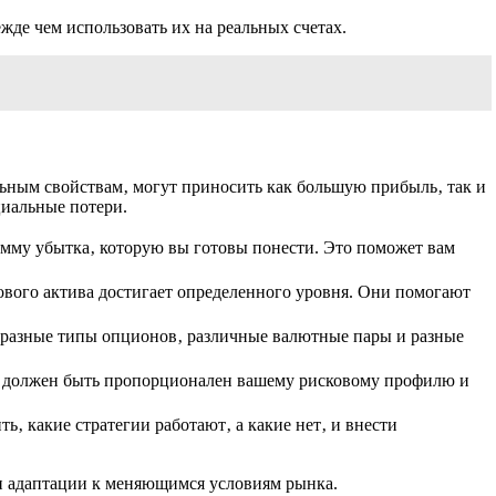
де чем использовать их на реальных счетах.
ьным свойствам‚ могут приносить как большую прибыль‚ так и
циальные потери.
мму убытка‚ которую вы готовы понести. Это поможет вам
ового актива достигает определенного уровня. Они помогают
я разные типы опционов‚ различные валютные пары и разные
ии должен быть пропорционален вашему рисковому профилю и
‚ какие стратегии работают‚ а какие нет‚ и внести
 и адаптации к меняющимся условиям рынка.