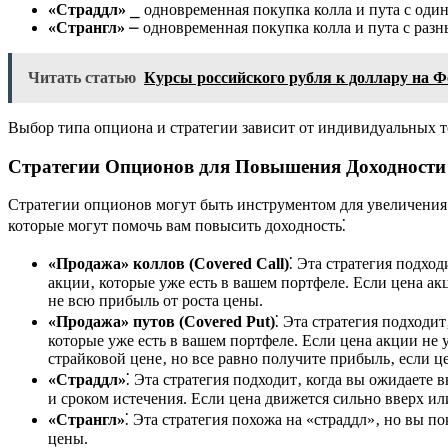
«Страддл»
⎯ одновременная покупка колла и пута с один
«Странгл»
⎼ одновременная покупка колла и пута с разн
Читать статью
Курсы российского рубля к доллару на Ф
Выбор типа опциона и стратегии зависит от индивидуальных 
Стратегии Опционов для Повышения Доходности
Стратегии опционов могут быть инструментом для увеличения
которые могут помочь вам повысить доходность⁚
«Продажа» коллов (Covered Call)
⁚ Эта стратегия подхо
акции‚ которые уже есть в вашем портфеле. Если цена а
не всю прибыль от роста цены.
«Продажа» путов (Covered Put)
⁚ Эта стратегия подходи
которые уже есть в вашем портфеле. Если цена акции не
страйковой цене‚ но все равно получите прибыль‚ если ц
«Страддл»
⁚ Эта стратегия подходит‚ когда вы ожидаете
и сроком истечения. Если цена движется сильно вверх ил
«Странгл»
⁚ Эта стратегия похожа на «страддл»‚ но вы 
цены.