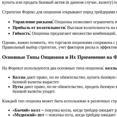
купить или продать базовый актив (в данном случае‚ валюту) 
Стратегии Форекс для опционов открывают перед трейдерами
Управление рисками⁚
Опционы позволяют ограничить по
Прибыль от волатильности⁚
Высокая волатильность на 
Гибкость⁚
Опционы предлагают множество комбинаций‚ п
Однако‚ важно помнить‚ что торговля опционами сопряжена с 
Правильный выбор стратегии‚ учет факторов риска и эффекти
Основные Типы Опционов и Их Применение на Ф
На Форексе используются два основных типа опционов⁚
колл
Коллы
дают право‚ но не обязательство‚ купить базову
базовой валюты вырастет.
Путы
дают право‚ но не обязательство‚ продать базовую
базовой валюты упадет.
Каждый тип опциона может быть использован в различных стр
«Бычий» колл
⎼ покупка колла‚ когда трейдер ожидает 
«Медвежий» пут
⎼ покупка пута‚ когда трейдер ожидает