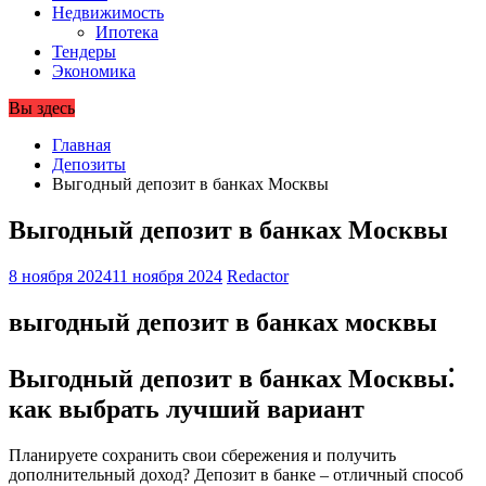
Недвижимость
Ипотека
Тендеры
Экономика
Вы здесь
Главная
Депозиты
Выгодный депозит в банках Москвы
Выгодный депозит в банках Москвы
8 ноября 2024
11 ноября 2024
Redactor
выгодный депозит в банках москвы
Выгодный депозит в банках Москвы⁚
как выбрать лучший вариант
Планируете сохранить свои сбережения и получить
дополнительный доход? Депозит в банке – отличный способ