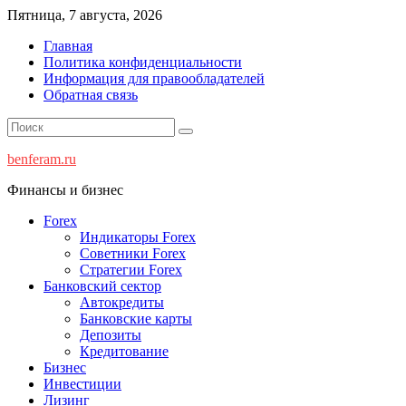
Перейти
Пятница, 7 августа, 2026
к
Главная
содержимому
Политика конфиденциальности
Информация для правообладателей
Обратная связь
benferam.ru
Финансы и бизнес
Forex
Индикаторы Forex
Советники Forex
Стратегии Forex
Банковский сектор
Автокредиты
Банковские карты
Депозиты
Кредитование
Бизнес
Инвестиции
Лизинг