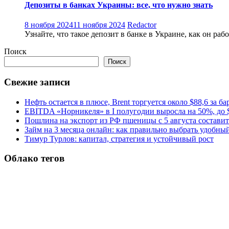
Депозиты в банках Украины: все, что нужно знать
8 ноября 2024
11 ноября 2024
Redactor
Узнайте, что такое депозит в банке в Украине, как он раб
Поиск
Поиск
Свежие записи
Нефть остается в плюсе, Brent торгуется около $88,6 за ба
EBITDA «Норникеля» в I полугодии выросла на 50%, до $
Пошлина на экспорт из РФ пшеницы с 5 августа составит 
Займ на 3 месяца онлайн: как правильно выбрать удобны
Тимур Турлов: капитал, стратегия и устойчивый рост
Облако тегов