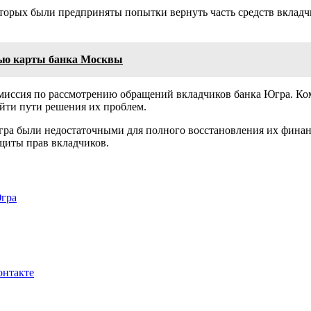
которых были предприняты попытки вернуть часть средств вкла
щью карты банка Москвы
омиссия по рассмотрению обращений вкладчиков банка Югра. Ко
айти пути решения их проблем.
гра были недостаточными для полного восстановления их финан
щиты прав вкладчиков.
Югра
онтакте