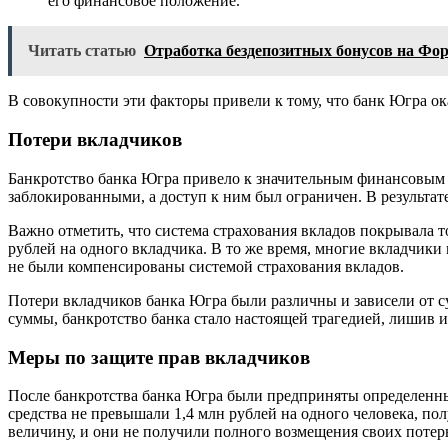
его финансовое положение.
Читать статью
Отработка бездепозитных бонусов на Фор
В совокупности эти факторы привели к тому, что банк Югра ок
Потери вкладчиков
Банкротство банка Югра привело к значительным финансовым по
заблокированными, а доступ к ним был ограничен. В результат
Важно отметить, что система страхования вкладов покрывала то
рублей на одного вкладчика. В то же время, многие вкладчик
не были компенсированы системой страхования вкладов.
Потери вкладчиков банка Югра были различны и зависели от су
суммы, банкротство банка стало настоящей трагедией, лишив 
Меры по защите прав вкладчиков
После банкротства банка Югра были предприняты определенные
средства не превышали 1,4 млн рублей на одного человека, п
величину, и они не получили полного возмещения своих потер