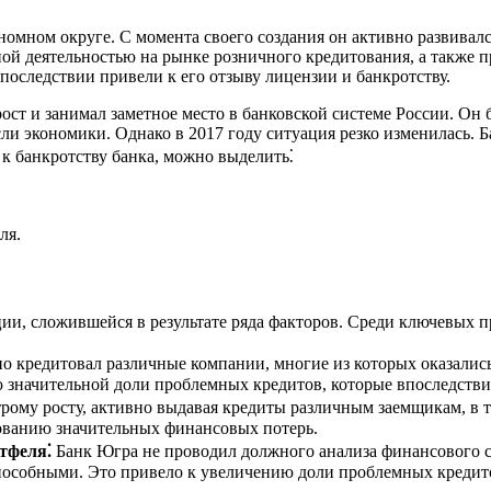
омном округе. С момента своего создания он активно развивал
ной деятельностью на рынке розничного кредитования, а также п
последствии привели к его отзыву лицензии и банкротству.
ост и занимал заметное место в банковской системе России. Он
ли экономики. Однако в 2017 году ситуация резко изменилась. Б
к банкротству банка, можно выделить⁚
ля.
ии, сложившейся в результате ряда факторов. Среди ключевых п
о кредитовал различные компании, многие из которых оказалис
 значительной доли проблемных кредитов, которые впоследств
ому росту, активно выдавая кредиты различным заемщикам, в т;ч
ованию значительных финансовых потерь.
тфеля⁚
Банк Югра не проводил должного анализа финансового со
особными. Это привело к увеличению доли проблемных кредитов