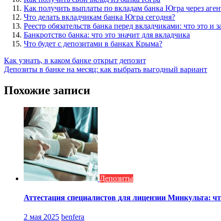
Как получить выплаты по вкладам банка Югра через аген
Что делать вкладчикам банка Югра сегодня?
Реестр обязательств банка перед вкладчиками: что это и 
Банкротство банка: что это значит для вкладчика
Что будет с депозитами в банках Крыма?
Навигация
Как узнать, в каком банке открыт депозит
Депозиты в банке на месяц: как выбрать выгодный вариант
по
записям
Похожие записи
Депозиты
Аттестация специалистов для лицензии Минкульта: чт
2 мая 2025
benfera