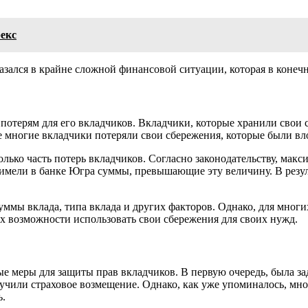
екс
азался в крайне сложной финансовой ситуации, которая в конечн
терям для его вкладчиков. Вкладчики, которые хранили свои сре
е многие вкладчики потеряли свои сбережения, которые были вл
лько часть потерь вкладчиков. Согласно законодательству, макс
и имели в банке Югра суммы, превышающие эту величину. В резу
ммы вклада, типа вклада и других факторов. Однако, для многих
их возможности использовать свои сбережения для своих нужд.
 меры для защиты прав вкладчиков. В первую очередь, была зад
олучили страховое возмещение. Однако, как уже упоминалось, 
ь.