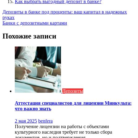
Как выбрать выгодный депозит в банке?
Навигация
Депозиты в банке под проценты: ваш капитал в надежных
руках
по
Банки с депозитными картами
записям
Похожие записи
Депозиты
Аттестация специалистов для лицензии Минкульта:
что важно знать
2 мая 2025
benfera
Получение лицензии на работы с объектами
культурного наследия требует не только сбора
документов, но и подтверждения...