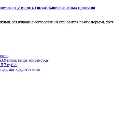
помогает ускорить согласование сложных проектов
жный, затягивание согласований становится почти нормой, хотя т
ррель
3,9 млрд, выше консенсуса
5,7 руб./т
й формат кредитования