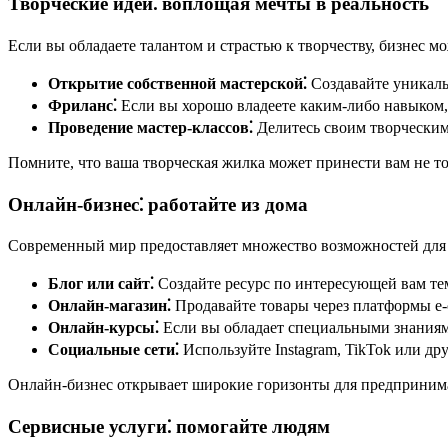
Творческие идеи⁚ воплощая мечты в реальность
Если вы обладаете талантом и страстью к творчеству, бизнес м
Открытие собственной мастерской⁚
Создавайте уникаль
Фриланс⁚
Если вы хорошо владеете каким-либо навыком,
Проведение мастер-классов⁚
Делитесь своим творческим
Помните, что ваша творческая жилка может принести вам не то
Онлайн-бизнес⁚ работайте из дома
Современный мир предоставляет множество возможностей для в
Блог или сайт⁚
Создайте ресурс по интересующей вам тем
Онлайн-магазин⁚
Продавайте товары через платформы e-c
Онлайн-курсы⁚
Если вы обладает специальными знаниями
Социальные сети⁚
Используйте Instagram, TikTok или др
Онлайн-бизнес открывает широкие горизонты для предпринимат
Сервисные услуги⁚ помогайте людям