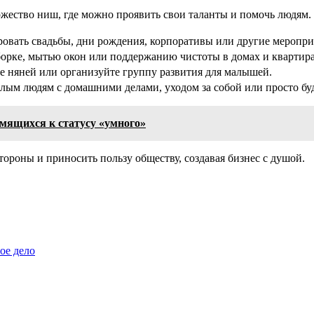
ожество ниш, где можно проявить свои таланты и помочь людям. 
вать свадьбы, дни рождения, корпоративы или другие мероприят
борке, мытью окон или поддержанию чистоты в домах и квартира
е няней или организуйте группу развития для малышей.
ым людям с домашними делами, уходом за собой или просто бу
емящихся к статусу «умного»
ороны и приносить пользу обществу, создавая бизнес с душой.
ое дело