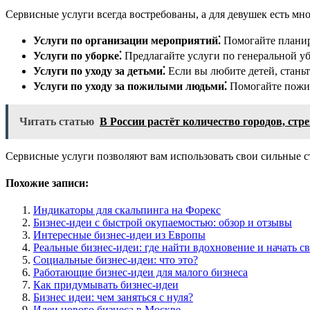
Сервисные услуги всегда востребованы, а для девушек есть мн
Услуги по организации мероприятий⁚
Помогайте планиро
Услуги по уборке⁚
Предлагайте услуги по генеральной у
Услуги по уходу за детьми⁚
Если вы любите детей, станьт
Услуги по уходу за пожилыми людьми⁚
Помогайте пожил
Читать статью
В России растёт количество городов, стр
Сервисные услуги позволяют вам использовать свои сильные ст
Похожие записи:
Индикаторы для скальпинга на Форекс
Бизнес-идеи с быстрой окупаемостью: обзор и отзывы
Интересные бизнес-идеи из Европы
Реальные бизнес-идеи: где найти вдохновение и начать св
Социальные бизнес-идеи: что это?
Работающие бизнес-идеи для малого бизнеса
Как придумывать бизнес-идеи
Бизнес идеи: чем заняться с нуля?
Идеи нового бизнеса в Москве