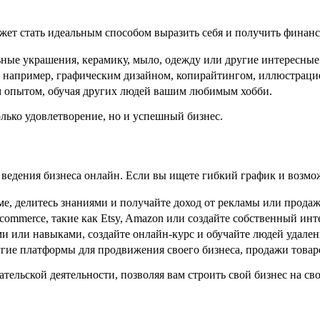
ожет стать идеальным способом выразить себя и получить финанс
ные украшения, керамику, мыло, одежду или другие интересные
 например, графическим дизайном, копирайтингом, иллюстрацие
 опытом, обучая других людей вашим любимым хобби.
лько удовлетворение, но и успешный бизнес.
едения бизнеса онлайн. Если вы ищете гибкий график и возможн
е, делитесь знаниями и получайте доход от рекламы или продажи
ommerce, такие как Etsy, Amazon или создайте собственный инт
 или навыками, создайте онлайн-курс и обучайте людей удален
угие платформы для продвижения своего бизнеса, продажи товаро
ельской деятельности, позволяя вам строить свой бизнес на сво