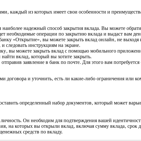
ми‚ каждый из которых имеет свои особенности и преимущества
 наиболее надежный способ закрытия вклада. Вы можете обратит
дет необходимые операции по закрытию вклада и выдаст вам ден
-банку «Открытие»‚ вы можете закрыть вклад онлайн‚ не выходя и
‚ и следовать инструкциям на экране.
у‚ вы можете закрыть вклад с помощью мобильного приложения 
 найти вклад‚ который вы хотите закрыть.
тправив заявление в банк по почте. Для этого вам потребуется с
ми договора и уточнить‚ есть ли какие-либо ограничения или к
доставить определенный набор документов‚ который может варьи
ичность. Он необходим для подтверждения вашей идентичности 
вия‚ на которых вы открыли вклад‚ включая сумму вклада‚ срок 
енежных средств по вкладу.