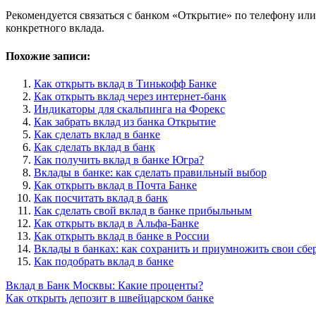
Рекомендуется связаться с банком «Открытие» по телефону или
конкретного вклада.
Похожие записи:
Как открыть вклад в Тинькофф Банке
Как открыть вклад через интернет-банк
Индикаторы для скальпинга на Форекс
Как забрать вклад из банка Открытие
Как сделать вклад в банке
Как сделать вклад в банк
Как получить вклад в банке Югра?
Вклады в банке: как сделать правильный выбор
Как открыть вклад в Почта Банке
Как посчитать вклад в банк
Как сделать свой вклад в банке прибыльным
Как открыть вклад в Альфа-Банке
Как открыть вклад в банке в России
Вклады в банках: как сохранить и приумножить свои сб
Как подобрать вклад в банке
Навигация
Вклад в Банк Москвы: Какие проценты?
Как открыть депозит в швейцарском банке
по