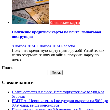
Банковские карты
Получение кредитной карты по почте: пошаговая
инструкция
8 ноября 2024
11 ноября 2024
Redactor
Получите кредитную карту прямо домой! Узнайте, как
легко оформить заявку онлайн и получить карту по
почте.
Поиск
Поиск
Свежие записи
Нефть остается в плюсе, Brent торгуется около $88,6 за
баррель
EBITDA «Норникеля» в I полугодии выросла на 50%, до
$3,9 млрд, выше консенсуса
Пошлина на экспорт из РФ пшеницы с 5 августа